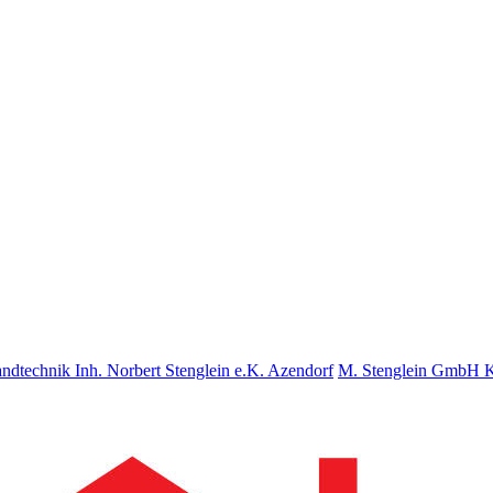
nd­tech­nik Inh. Norbert Stenglein e.K. Azendorf
M. Stenglein GmbH Ku