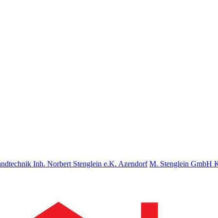
nd­tech­nik Inh. Norbert Stenglein e.K. Azendorf
M. Stenglein GmbH Ku